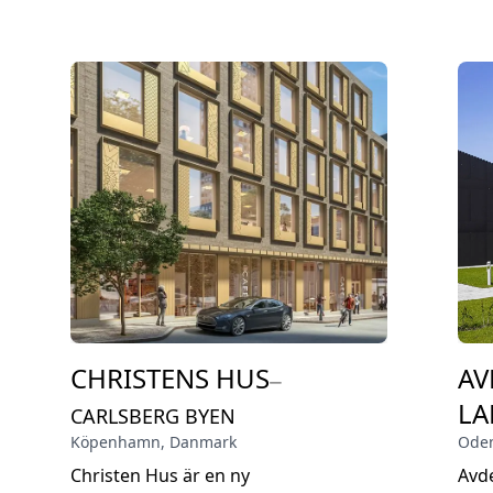
CHRISTENS HUS
AV
⏤
LA
CARLSBERG BYEN
Köpenhamn
,
Danmark
Ode
Christen Hus är en ny
Avde