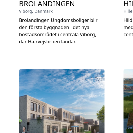
BROLANDINGEN
HI
Viborg
,
Danmark
Hill
Brolandingen Ungdomsboliger blir
Hild
den första byggnaden i det nya
med
bostadsområdet i centrala Viborg,
cent
där Hærvejsbroen landar.