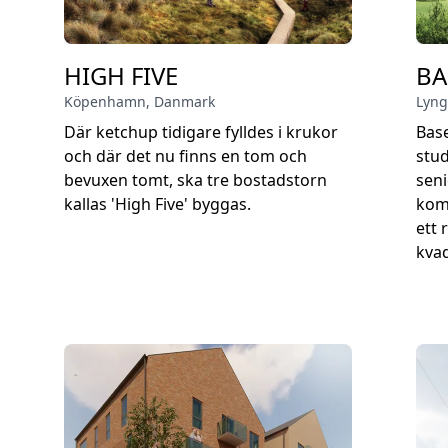
HIGH FIVE
BA
Köpenhamn
,
Danmark
Lyng
Där ketchup tidigare fylldes i krukor
Bas
och där det nu finns en tom och
stud
bevuxen tomt, ska tre bostadstorn
seni
kallas 'High Five' byggas.
kom
ett
kvad