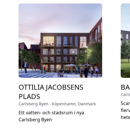
OTTILIA JACOBSENS
BA
PLADS
Carl
Scan
Carlsberg Byen
⏤
Köpenhamn
,
Danmark
fler
Ett vatten- och stadsrum i nya
het
Carlsberg Byen