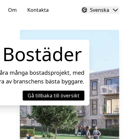
Om
Kontakta
Svenska
Bostäder
våra många bostadsprojekt, med
ra av branschens bästa byggare.
Gå tillbaka till översikt