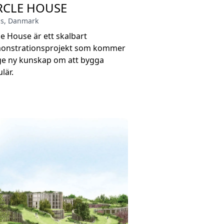
RCLE HOUSE
s
,
Danmark
le House är ett skalbart
onstrationsprojekt som kommer
ge ny kunskap om att bygga
ulär.