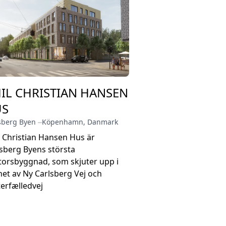
IL CHRISTIAN HANSEN
US
sberg Byen
⏤
Köpenhamn
,
Danmark
 Christian Hansen Hus är
sberg Byens största
torsbyggnad, som skjuter upp i
et av Ny Carlsberg Vej och
erfælledvej