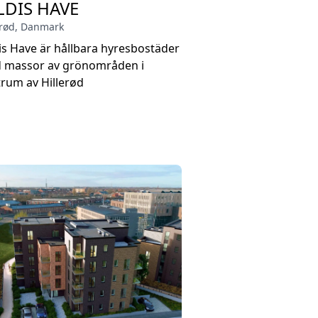
LDIS HAVE
erød
,
Danmark
is Have är hållbara hyresbostäder
 massor av grönområden i
rum av Hillerød