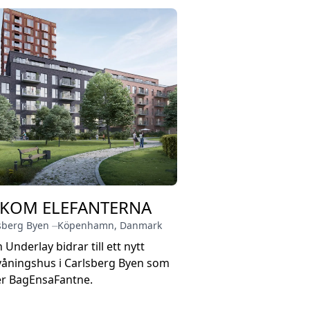
KOM ELEFANTERNA
sberg Byen
⏤
Köpenhamn
,
Danmark
 Underlay bidrar till ett nytt
våningshus i Carlsberg Byen som
er BagEnsaFantne.