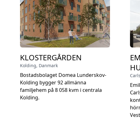
KLOSTERGÅRDEN
EM
H
Kolding
,
Danmark
Bostadsbolaget Domea Lunderskov-
Carl
Kolding bygger 92 allmänna
Emil
familjehem på 8 058 kvm i centrala
Carl
Kolding.
kon
hörn
Vest