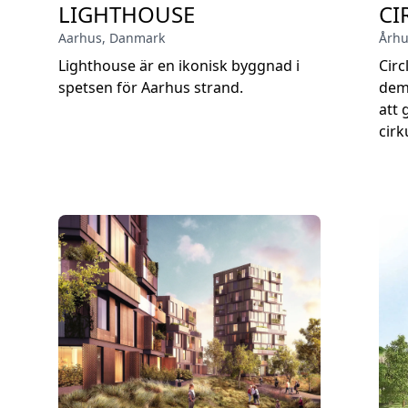
LIGHTHOUSE
CI
Aarhus
,
Danmark
Århu
Lighthouse är en ikonisk byggnad i
Circ
spetsen för Aarhus strand.
dem
att 
cirk