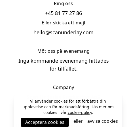
Ring oss
+45 81 77 27 86
Eller skicka ett mejl
hello@scanunderlay.com
Möt oss på evenemang
Inga kommande evenemang hittades
för tillfället.
Company
Scan Underlay Production ApS
Vi använder cookies för att förbättra din
DK
36558172
upplevelse och för marknadsföring. Läs mer om
cookies i vår
cookie-policy
.
eller
avvisa cookies
Acceptera cookies
Li
Tw
Fb
©
2026
Scan Underlay